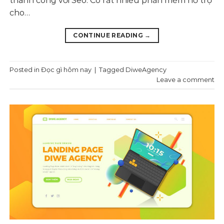
thành công với Seo. Có rất nhiều phần mềm hỗ trợ
cho…
CONTINUE READING
→
Posted in
Đọc gì hôm nay
|
Tagged
DiweAgency
Leave a comment