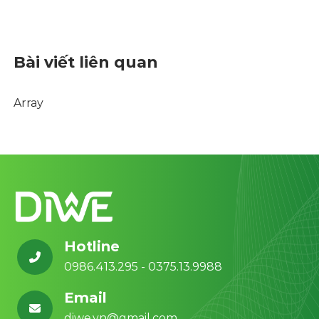
Bài viết liên quan
Array
Hotline
0986.413.295 - 0375.13.9988
Email
diwe.vn@gmail.com